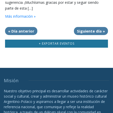
sugerencia. ¡Muchísimas gracias por estar y seguir siendo
parte de esta […]
Más información »
«
Día anterior
Siguiente día
»
+ EXPORTAR EVENTOS
Misión
Nuestro objetivo principal es desarrollar actividades de carácter
social y cultural, crear y administrar un museo histórico cultural
Argentino-Polaco y aspiramos a llegar a ser una institución de
referencia nacional, que comunique y refleje la realidad
histórica, a través de un diálogo plural con la comunidad en