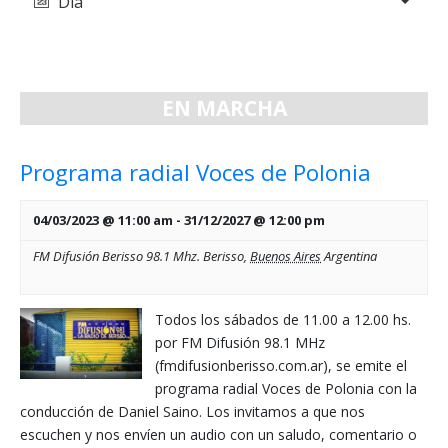
Día
de
y
vistas
vistas
de
de
Evento
EN MARCHA
Eventos
Programa radial Voces de Polonia
04/03/2023 @ 11:00 am
-
31/12/2027 @ 12:00 pm
FM Difusión Berisso 98.1 Mhz.
Berisso
,
Buenos Aires
Argentina
Todos los sábados de 11.00 a 12.00 hs.
por FM Difusión 98.1 MHz
(fmdifusionberisso.com.ar), se emite el
programa radial Voces de Polonia con la
conducción de Daniel Saino. Los invitamos a que nos
escuchen y nos envíen un audio con un saludo, comentario o