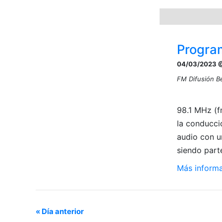
de
Eventos
Program
04/03/2023 @
FM Difusión B
98.1 MHz (f
la conducci
audio con u
siendo part
Más informa
«
Día anterior