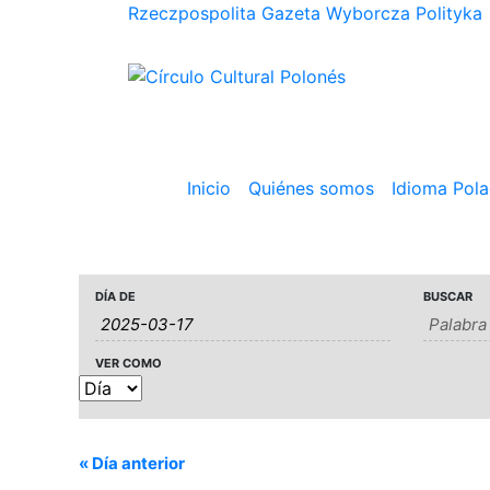
Rzeczpospolita
Gazeta Wyborcza
Polityka
Inicio
Quiénes somos
Idioma Pol
Navegación
Búsqueda
DÍA DE
BUSCAR
Navegación
de
de
de
Eventos
búsqueda
VER COMO
vistas
y
de
Evento
vistas
«
Día anterior