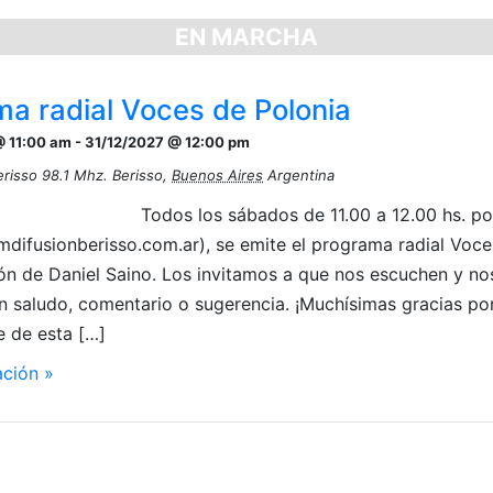
EN MARCHA
a radial Voces de Polonia
 11:00 am
-
31/12/2027 @ 12:00 pm
erisso 98.1 Mhz.
Berisso
,
Buenos Aires
Argentina
Todos los sábados de 11.00 a 12.00 hs. p
mdifusionberisso.com.ar), se emite el programa radial Voc
ón de Daniel Saino. Los invitamos a que nos escuchen y no
n saludo, comentario o sugerencia. ¡Muchísimas gracias por
e de esta […]
ción »