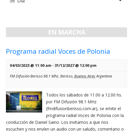
Día
de
y
vistas
vistas
de
de
Evento
EN MARCHA
Eventos
Programa radial Voces de Polonia
04/03/2023 @ 11:00 am
-
31/12/2027 @ 12:00 pm
FM Difusión Berisso 98.1 Mhz.
Berisso
,
Buenos Aires
Argentina
Todos los sábados de 11.00 a 12.00 hs.
por FM Difusión 98.1 MHz
(fmdifusionberisso.com.ar), se emite el
programa radial Voces de Polonia con la
conducción de Daniel Saino. Los invitamos a que nos
escuchen y nos envíen un audio con un saludo, comentario o