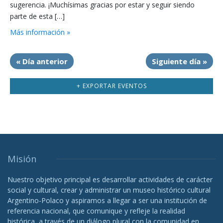
sugerencia. ¡Muchísimas gracias por estar y seguir siendo
parte de esta […]
Más información »
«
Día anterior
Siguiente día
»
+ EXPORTAR EVENTOS
Misión
Nuestro objetivo principal es desarrollar actividades de carácter
social y cultural, crear y administrar un museo histórico cultural
Argentino-Polaco y aspiramos a llegar a ser una institución de
referencia nacional, que comunique y refleje la realidad
histórica, a través de un diálogo plural con la comunidad en