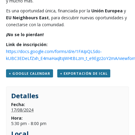
y mucho más.
Es una oportunidad única, financiada por la
Unión Europea
y
EU Neighbours East
, para descubrir nuevas oportunidades y
conectarse con la comunidad.
¡No se lo pierdan!
Link de inscripción:
https://docs.google.com/forms/d/e/1FAIpQLSdo-
kUBC3EDeLfZxh_E4maHaqltqWHtBLzm_t_e9Egz2oY2mA/viewfor
+ GOOGLE CALENDAR
+ EXPORTACIÓN DE ICAL
Detalles
Fecha:
17/08/2024
Hora:
5:30 pm - 8:00 pm
Local