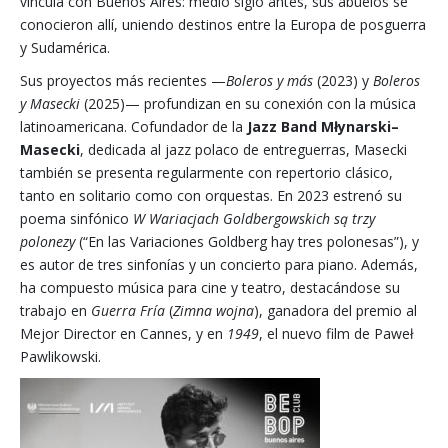
vincula con Buenos Aires: medio siglo antes, sus abuelos se
conocieron allí, uniendo destinos entre la Europa de posguerra
y Sudamérica.
Sus proyectos más recientes —
Boleros y más
(2023) y
Boleros
y Masecki
(2025)— profundizan en su conexión con la música
latinoamericana. Cofundador de la
Jazz Band Młynarski–
Masecki
, dedicada al jazz polaco de entreguerras, Masecki
también se presenta regularmente con repertorio clásico,
tanto en solitario como con orquestas. En 2023 estrenó su
poema sinfónico
W Wariacjach Goldbergowskich są trzy
polonezy
(“En las Variaciones Goldberg hay tres polonesas”), y
es autor de tres sinfonías y un concierto para piano. Además,
ha compuesto música para cine y teatro, destacándose su
trabajo en
Guerra Fría
(
Zimna wojna
), ganadora del premio al
Mejor Director en Cannes, y en
1949
, el nuevo film de Paweł
Pawlikowski.