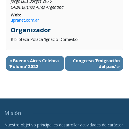
Jorge Luis Borges 2076
CABA
,
Buenos Aires
Argentina
Web:
upranet.com.ar
Organizador
Biblioteca Polaca ‘Ignacio Domeyko’
«
Buenos Aires Celebra
Congreso ‘Emigración
‘Polonia’ 2022
del país’
»
Misión
Nuestro objetivo principal es desarrollar actividades de carácter