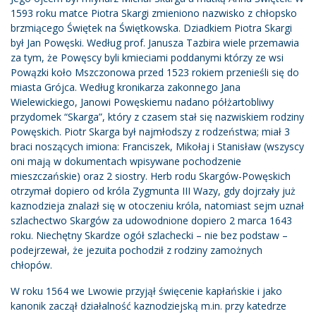
1593 roku matce Piotra Skargi zmieniono nazwisko z chłopsko
brzmiącego Świętek na Świętkowska. Dziadkiem Piotra Skargi
był Jan Powęski. Według prof. Janusza Tazbira wiele przemawia
za tym, że Powęscy byli kmieciami poddanymi którzy ze wsi
Powązki koło Mszczonowa przed 1523 rokiem przenieśli się do
miasta Grójca. Według kronikarza zakonnego Jana
Wielewickiego, Janowi Powęskiemu nadano półżartobliwy
przydomek “Skarga”, który z czasem stał się nazwiskiem rodziny
Powęskich. Piotr Skarga był najmłodszy z rodzeństwa; miał 3
braci noszących imiona: Franciszek, Mikołaj i Stanisław (wszyscy
oni mają w dokumentach wpisywane pochodzenie
mieszczańskie) oraz 2 siostry. Herb rodu Skargów-Powęskich
otrzymał dopiero od króla Zygmunta III Wazy, gdy dojrzały już
kaznodzieja znalazł się w otoczeniu króla, natomiast sejm uznał
szlachectwo Skargów za udowodnione dopiero 2 marca 1643
roku. Niechętny Skardze ogół szlachecki – nie bez podstaw –
podejrzewał, że jezuita pochodził z rodziny zamożnych
chłopów.
W roku 1564 we Lwowie przyjął święcenie kapłańskie i jako
kanonik zaczął działalność kaznodziejską m.in. przy katedrze