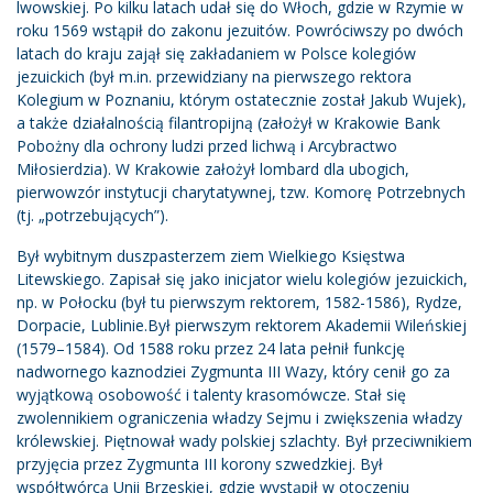
lwowskiej. Po kilku latach udał się do Włoch, gdzie w Rzymie w
roku 1569 wstąpił do zakonu jezuitów. Powróciwszy po dwóch
latach do kraju zajął się zakładaniem w Polsce kolegiów
jezuickich (był m.in. przewidziany na pierwszego rektora
Kolegium w Poznaniu, którym ostatecznie został Jakub Wujek),
a także działalnością filantropijną (założył w Krakowie Bank
Pobożny dla ochrony ludzi przed lichwą i Arcybractwo
Miłosierdzia). W Krakowie założył lombard dla ubogich,
pierwowzór instytucji charytatywnej, tzw. Komorę Potrzebnych
(tj. „potrzebujących”).
Był wybitnym duszpasterzem ziem Wielkiego Księstwa
Litewskiego. Zapisał się jako inicjator wielu kolegiów jezuickich,
np. w Połocku (był tu pierwszym rektorem, 1582-1586), Rydze,
Dorpacie, Lublinie.Był pierwszym rektorem Akademii Wileńskiej
(1579–1584). Od 1588 roku przez 24 lata pełnił funkcję
nadwornego kaznodziei Zygmunta III Wazy, który cenił go za
wyjątkową osobowość i talenty krasomówcze. Stał się
zwolennikiem ograniczenia władzy Sejmu i zwiększenia władzy
królewskiej. Piętnował wady polskiej szlachty. Był przeciwnikiem
przyjęcia przez Zygmunta III korony szwedzkiej. Był
współtwórcą Unii Brzeskiej, gdzie wystąpił w otoczeniu