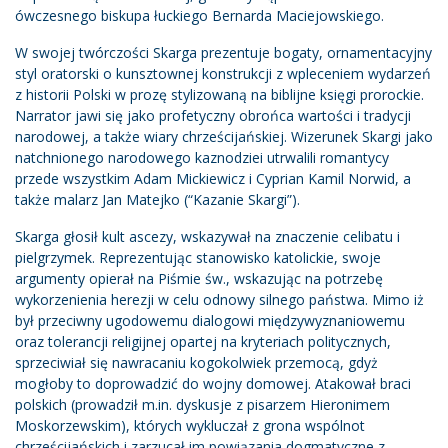
ówczesnego biskupa łuckiego Bernarda Maciejowskiego.
W swojej twórczości Skarga prezentuje bogaty, ornamentacyjny
styl oratorski o kunsztownej konstrukcji z wpleceniem wydarzeń
z historii Polski w prozę stylizowaną na biblijne księgi prorockie.
Narrator jawi się jako profetyczny obrońca wartości i tradycji
narodowej, a także wiary chrześcijańskiej. Wizerunek Skargi jako
natchnionego narodowego kaznodziei utrwalili romantycy
przede wszystkim Adam Mickiewicz i Cyprian Kamil Norwid, a
także malarz Jan Matejko (“Kazanie Skargi”).
Skarga głosił kult ascezy, wskazywał na znaczenie celibatu i
pielgrzymek. Reprezentując stanowisko katolickie, swoje
argumenty opierał na Piśmie św., wskazując na potrzebę
wykorzenienia herezji w celu odnowy silnego państwa. Mimo iż
był przeciwny ugodowemu dialogowi międzywyznaniowemu
oraz tolerancji religijnej opartej na kryteriach politycznych,
sprzeciwiał się nawracaniu kogokolwiek przemocą, gdyż
mogłoby to doprowadzić do wojny domowej. Atakował braci
polskich (prowadził m.in. dyskusje z pisarzem Hieronimem
Moskorzewskim), których wykluczał z grona wspólnot
chrześcijańskich i zarzucał im powiązania dogmatyczne z