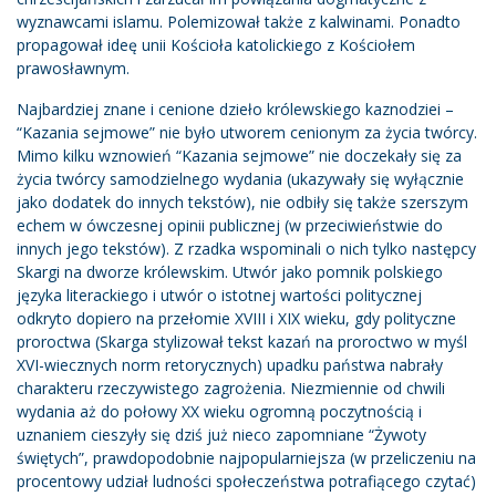
wyznawcami islamu. Polemizował także z kalwinami. Ponadto
propagował ideę unii Kościoła katolickiego z Kościołem
prawosławnym.
Najbardziej znane i cenione dzieło królewskiego kaznodziei –
“Kazania sejmowe” nie było utworem cenionym za życia twórcy.
Mimo kilku wznowień “Kazania sejmowe” nie doczekały się za
życia twórcy samodzielnego wydania (ukazywały się wyłącznie
jako dodatek do innych tekstów), nie odbiły się także szerszym
echem w ówczesnej opinii publicznej (w przeciwieństwie do
innych jego tekstów). Z rzadka wspominali o nich tylko następcy
Skargi na dworze królewskim. Utwór jako pomnik polskiego
języka literackiego i utwór o istotnej wartości politycznej
odkryto dopiero na przełomie XVIII i XIX wieku, gdy polityczne
proroctwa (Skarga stylizował tekst kazań na proroctwo w myśl
XVI-wiecznych norm retorycznych) upadku państwa nabrały
charakteru rzeczywistego zagrożenia. Niezmiennie od chwili
wydania aż do połowy XX wieku ogromną poczytnością i
uznaniem cieszyły się dziś już nieco zapomniane “Żywoty
świętych”, prawdopodobnie najpopularniejsza (w przeliczeniu na
procentowy udział ludności społeczeństwa potrafiącego czytać)