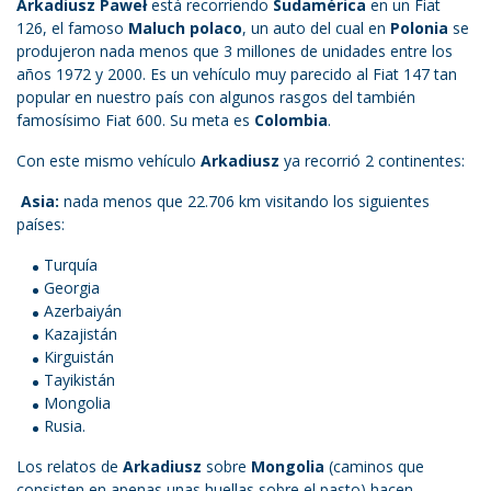
Arkadiusz Paweł
está recorriendo
Sudamérica
en un Fiat
126, el famoso
Maluch polaco
, un auto del cual en
Polonia
se
produjeron nada menos que 3 millones de unidades entre los
años 1972 y 2000. Es un vehículo muy parecido al Fiat 147 tan
popular en nuestro país con algunos rasgos del también
famosísimo Fiat 600. Su meta es
Colombia
.
Con este mismo vehículo
Arkadiusz
ya recorrió 2 continentes:
Asia:
nada menos que 22.706 km visitando los siguientes
países:
Turquía
Georgia
Azerbaiyán
Kazajistán
Kirguistán
Tayikistán
Mongolia
Rusia.
Los relatos de
Arkadiusz
sobre
Mongolia
(caminos que
consisten en apenas unas huellas sobre el pasto) hacen