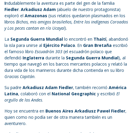
I
ndudablemente la aventura es parte del gen de la familia
Fiedler
.
Arkadiusz Adam
(abuelo de nuestro protagonista)
exploró el
Amazonas
(sus relatos quedaron plasmados en los
libros
Bichos, mis amigos brasileños, Entre los indígenas Coroados
y Los peces cantan en río Ucayal).
La
Segunda Guerra Mundial
lo encontró en
Thaití
, abandonó
la isla para unirse al
Ejército Polaco
. En
Gran Bretaña
escribió
el famoso libro
Escuadrón 303
(el escuadrón polaco que
defendió
Inglaterra
durante la
Segunda Guerra Mundial
), al
tiempo que navegó en los barcos mercantes polacos y relató la
dura vida de los marineros durante dicha contienda en su libro
Gracias Capitán
.
Su padre
Arkadiusz Adam Fiedler
, también recorrió
América
Latina
, colaboró con el
National Geographic
y escribió
El
orgullo de los Andes
.
Hoy se encuentra en
Buenos Aires Arkadiusz Paweł Fiedler
,
quien como no podía ser de otra manera también es un
aventurero.