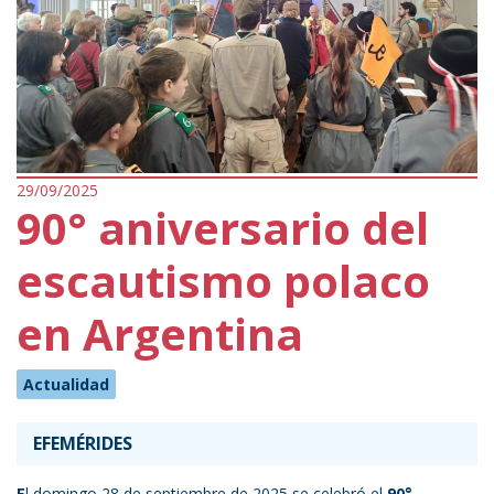
29/09/2025
90° aniversario del
escautismo polaco
en Argentina
Actualidad
EFEMÉRIDES
E
l domingo 28 de septiembre de 2025 se celebró el
90°