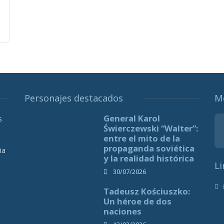
Personajes destacados
M
General Karol
s
Świerczewski “Walter”:
entre el mito de la
propaganda soviética
ia
y la realidad histórica
Li
30/07/2026
Tadeusz Kościuszko:
Un héroe de dos
naciones