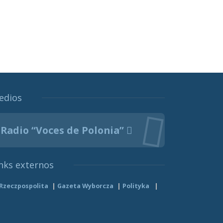
edios
Radio “Voces de Polonia”
nks externos
Rzeczpospolita
Gazeta Wyborcza
Polityka