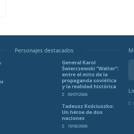
Personajes destacados
M
General Karol
s
Świerczewski “Walter”:
entre el mito de la
propaganda soviética
ia
y la realidad histórica
Li
30/07/2026
Tadeusz Kościuszko:
Un héroe de dos
naciones
13/02/2026