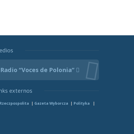
edios
Radio “Voces de Polonia”
nks externos
Rzeczpospolita
Gazeta Wyborcza
Polityka