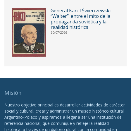
General Karol Świerczewski
“Walter”: entre el mito de la
propaganda soviética y la
realidad histórica
30/07/2026
Misión
Nuestro objetivo principal es desarrollar actividades de carácter
social y cultural, crear y administrar un museo histórico cultural
Argentino-Polaco y aspiramos a llegar a ser una institución de
referencia nacional, que comunique y refleje la realidad
histórica, a través de un diálogo plural con la comunidad en