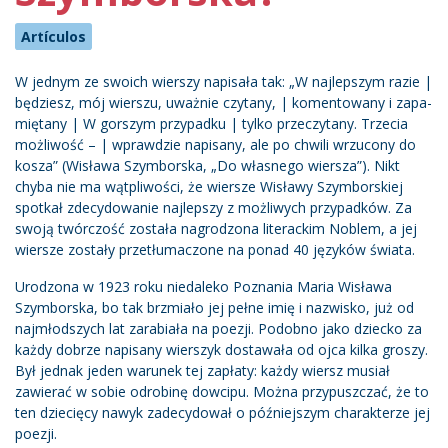
Artículos
W jednym ze swoich wierszy napisała tak: „W naj­lep­szym ra­zie |
bę­dziesz, mój wier­szu, uważnie czy­ta­ny, | ko­men­to­wa­ny i za­pa­
mię­ta­ny | W gor­szym przy­pad­ku | tyl­ko prze­czy­ta­ny. Trze­cia
moż­li­wość – | wpraw­dzie na­pi­sa­ny, ale po chwi­li wrzu­co­ny do
ko­sza” (Wisława Szymborska, „Do własnego wiersza”). Nikt
chyba nie ma wątpliwości, że wiersze Wisławy Szymborskiej
spotkał zdecydowanie najlepszy z możliwych przypadków. Za
swoją twórczość została nagrodzona literackim Noblem, a jej
wiersze zostały przetłumaczone na ponad 40 języków świata.
Urodzona w 1923 roku niedaleko Poznania Maria Wisława
Szymborska, bo tak brzmiało jej pełne imię i nazwisko, już od
najmłodszych lat zarabiała na poezji. Podobno jako dziecko za
każdy dobrze napisany wierszyk dostawała od ojca kilka groszy.
Był jednak jeden warunek tej zapłaty: każdy wiersz musiał
zawierać w sobie odrobinę dowcipu. Można przypuszczać, że to
ten dziecięcy nawyk zadecydował o późniejszym charakterze jej
poezji.