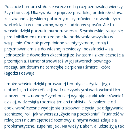
Poczucie humoru stało się wręcz cechą rozpoznawalną wierszy
Szymborskiej. Ukazywała je poprzez paradoks, podniosłe słowa
zestawiane z językiem potocznym czy mówienie o wzniosłych
wartościach w niepozorny, wręcz codzienny sposób. Ale to
właśnie dzięki poczuciu humoru wiersze Szymborskiej ratują się
przed nihilizmem, mimo że poetka poddawała wszystko w
wątpienie. Chociaż przepełnione sceptycyzmem, ironią i
przyznawaniem się do własnej niewiedzy i bezsilności – są
jednocześnie dowodem akceptacji ze światem i z koniecznością
przemijania. Humor stanowi też w jej utworach pewnego
rodzaju antidotum na tematykę cierpienia i śmierci, które
łagodzi i oswaja.
I może właśnie dzięki poruszanej tematyce – życia i jego
ulotności, a także refleksji nad rzeczywistymi wartościami i ich
znaczeniem – utwory Szymborskiej wydają się aktualne również
dzisiaj, w dziesiątą rocznicę śmierci noblistki. Niezależnie od
epoki współczesne wydaje się traktowanie życia jak odgrywania
scenicznej roli, jak w wierszu „Życie na poczekaniu”. Trudność w
relacjach i nieumiejętność rozmowy z innymi wciąż zdają się
problematyczne, zupełnie jak „Na wieży Babel”, a ludzie żyją tak