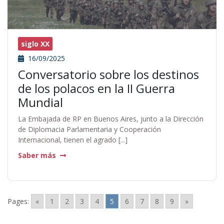
siglo XX
16/09/2025
Conversatorio sobre los destinos
de los polacos en la II Guerra
Mundial
La Embajada de RP en Buenos Aires, junto a la Dirección
de Diplomacia Parlamentaria y Cooperación
Internacional, tienen el agrado [...]
Saber más
Pages:
«
1
2
3
4
5
6
7
8
9
»