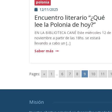
polonia
12/11/2025
Encuentro literario “¿Qué
lee la Polonia de hoy?”
EN LA BIBLIOTECA CANÉ Este miércoles 12 de
noviembre a partir de las 18hs. se estará
llevando a cabo un [...]
Saber más
Pages:
«
1
...
6
7
8
9
10
11
Misión