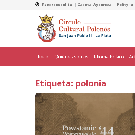
Rzeczpospolita
Gazeta Wyborcza
Polityka
Inicio
Quiénes somos
Idioma Polaco
Ac
Etiqueta: polonia