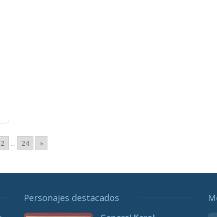
12
...
24
»
Personajes destacados
M