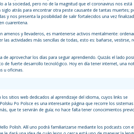
o a la sociedad, pero no de la magnitud que el coronavirus nos está
iglo atrás para encontrar otra peste causante de tantas muertes; p
 y nos presenta la posibilidad de salir fortalecidos una vez finalizad
 en cuarentena.
an amenos y llevaderos, es mantenerse activos mentalmente: ordenar
r las actividades más sencillas de todas, esto es: bañarse, vestirse, 
 de aprovechar los días para seguir aprendiendo. Quizás el lado posi
o de fuerte desarrollo tecnológico. Hoy en día tener internet, una n
s u oficinas.
os sitios web dedicados al aprendizaje del idioma, cuyos links se
Polsku Po Polsce es una interesante página que recorre los sistemas
ás, que te servirán de guía; no hace falta tener conocimientos previo
llo Polish. Allí uno podrá familiarizarse mediante los podcasts con e
ue le dará una idea de cuán lejos o cerca está uno de manejar la leng