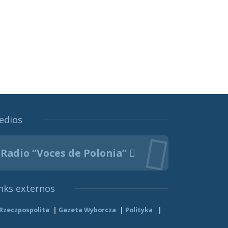
edios
Radio “Voces de Polonia”
nks externos
Rzeczpospolita
Gazeta Wyborcza
Polityka