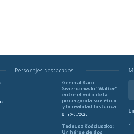
Personajes destacados
M
General Karol
s
Świerczewski “Walter”:
entre el mito de la
propaganda soviética
ia
y la realidad histórica
Li
30/07/2026
Tadeusz Kościuszko:
Un héroe de dos