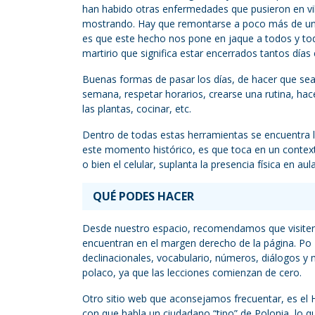
han habido otras enfermedades que pusieron en vil
mostrando. Hay que remontarse a poco más de un s
es que este hecho nos pone en jaque a todos y todas
martirio que significa estar encerrados tantos días
Buenas formas de pasar los días, de hacer que se
semana, respetar horarios, crearse una rutina, hace
las plantas, cocinar, etc.
Dentro de todas estas herramientas se encuentra la
este momento histórico, es que toca en un context
o bien el celular, suplanta la presencia física en aula
QUÉ PODES HACER
Desde nuestro espacio, recomendamos que visiten l
encuentran en el margen derecho de la página. Po 
declinacionales, vocabulario, números, diálogos y m
polaco, ya que las lecciones comienzan de cero.
Otro sitio web que aconsejamos frecuentar, es el He
con que habla un ciudadano “tipo” de Polonia, lo q