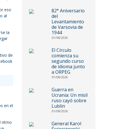
or eso
82° Aniversario
o al
del
Levantamiento
de Varsovia de
1944
se la
01/08/2026
regar
El Círculo
tivo de
comienza su
segundo curso
otebook
de idioma junto
a ORPEG
01/08/2026
Guerra en
Ucrania: Un misil
ruso cayó sobre
s en el
Lublin
01/08/2026
l ritmo
General Karol
ua,
Świerczewski